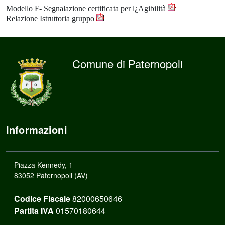
Modello F- Segnalazione certificata per l¿Agibilità
Relazione Istruttoria gruppo
Comune di Paternopoli
Informazioni
Piazza Kennedy, 1
83052 Paternopoli (AV)
Codice Fiscale
82000650646
Partita IVA
01570180644