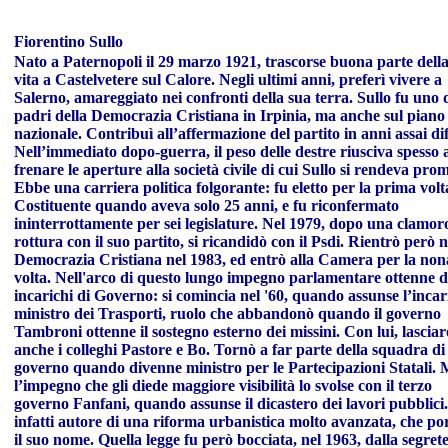
Fiorentino Sullo
Nato a Paternopoli il 29 marzo 1921, trascorse buona parte dell
vita a Castelvetere sul Calore. Negli ultimi anni, preferì vivere a
Salerno, amareggiato nei confronti della sua terra. Sullo fu uno 
padri della Democrazia Cristiana in Irpinia, ma anche sul piano
nazionale. Contribuì all’affermazione del partito in anni assai diff
Nell’immediato dopo-guerra, il peso delle destre riusciva spesso 
frenare le aperture alla società civile di cui Sullo si rendeva pro
Ebbe una carriera politica folgorante: fu eletto per la prima volt
Costituente quando aveva solo 25 anni, e fu riconfermato
ininterrottamente per sei legislature. Nel 1979, dopo una clamor
rottura con il suo partito, si ricandidò con il Psdi. Rientrò però n
Democrazia Cristiana nel 1983, ed entrò alla Camera per la non
volta. Nell'arco di questo lungo impegno parlamentare ottenne d
incarichi di Governo: si comincia nel '60, quando assunse l’incar
ministro dei Trasporti, ruolo che abbandonò quando il governo
Tambroni ottenne il sostegno esterno dei missini. Con lui, lascia
anche i colleghi Pastore e Bo. Tornò a far parte della squadra di
governo quando divenne ministro per le Partecipazioni Statali.
l’impegno che gli diede maggiore visibilità lo svolse con il terzo
governo Fanfani, quando assunse il dicastero dei lavori pubblici
infatti autore di una riforma urbanistica molto avanzata, che po
il suo nome. Quella legge fu però bocciata, nel 1963, dalla segret