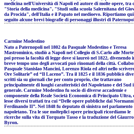
medicina nell'Università di Napoli ed autore di molte opere, tra 
"Storia della medicina", "Studi sulla scuola Salernitana del Gio
da Procida", dell'Italia e il Papato nel medioevo. Riportiamo qui
seguito alcune brevi biografie di personaggi illustri di Paternopol
Carmine Modestino
Nato a Paternopoli nel 1802 da Pasquale Modestino e Teresa
Mastrominico, studiò a Napoli nel Collegio di S.Carlo alle Mortel
poi presso la facoltà di legge dove si laureò nel 1822, divenendo i
breve tempo uno degli avvocati può rinomati della città. Collab
Pasquale Stanislao Mancini, Lorenzo Riola ed altri nello scriver
Ore Solitarie” ed “Il Laceno”. Tra il 1825 e il 1836 pubblicò dive
scritti sia su giornali che per conto proprio, che trattavano
principalmente di luoghi caratteristici del Napoletano e del Sud 
generale. Carmine Modestino fu socio di diverse accademie e
componente della Reale Società Economica di Principato Ultra,
lesse diversi trattati tra cui “Delle opere pubbliche dai Normann
Ferdinando II”. Nel 1848 fu deputato di sinistra nel parlamento
napoletano. Tra le sue molteplici opere principali ricordiamo le
ricerche sulla vita di Torquato Tasso e la traduzione del Giaurro
Byron.