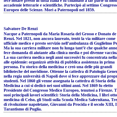
fece notare presto in tutta Italia e fu chiamato a far parte di mol
accademie letterarie e scientifiche. Partecipò al settimo Congress
Europeo delle Scienze. Morì a Paternopoli nel 1859.
Salvatore De Renzi
Nacque a Paternopoli da Maria Rosaria del Grosso e Donato de
Renzi. Nel 1821, non ancora laureato, tentò la via militare come
ufficiale medico e presto servizio nell’ambulanza di Guglielmo P
Ma la sua carriera militare non fu lunga tant’è che qualche ann
fece domanda di aiutante alla clinica media e poi divenne vaccin
La sua carriera medica negli anni successivi fu concentrata nella
alle epidemie: organizzò attività di pubblica assistenza in prima
persona. Fu storico della medicina e creò una delle più grandi
biblioteche del meridione. Ottenne la cattedra di Patologia Gene
nella regia università di Napoli dove si fece apprezzare dai propr
studenti. Nel 1860 gli venne assegnata la cattedra di Storia della
Medicina a cui si dedicò nei suoi ultimi anni. Nel 1869 fu eletto
Presidente del Congresso Medico Europeo, tenutosi a Firenze. T
suoi principali lavori scientifici: Storia della Medicina, I libri otto
medicina di Celso, gli Studi sulla Scuola Medica Salernitana, Tre
di rivoluzione napoletane, Giovanni da Procida e il secolo XIII, I
Tarantismo di Puglia.