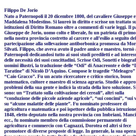
Filippo De Jorio
Nato a Paternopoli il 20 dicembre 1800, del cavaliere Giuseppe e
Maddalena Modestino. Si laureò in diritto e scrisse un trattato su
istituzioni di Diritto Romano oltre a commenti di varie leggi. Il p
Giuseppe de Jorio, uomo colto e liberale, fu un patriota di prim
nella nostra provincia costretto al carcere e all’esilio a seguito de
partecipazione alla sollevazione antiborbonica promossa da More
Silvati. Filippo, che aveva avuto il padre amico e maestro, tornò 
Paternopoli dedicandosi tutto ai suoi studi prediletti e ad interes
delle necessità dei suoi concittadini. Scrisse Odi, Sonetti e biograf
uomini illustri, la traduzione delle “Odi” di Anacreonte e delle “
Taratine” di Nicolò D’Aquino. Compose le tragedie “Meleagro”
“Caio Gracco”. Fu un acuto ricercatore e critico storico, buon
matematico, cultore e maestro di scienza agraria. Studiò e appro
problemi della sua gente e indicò la strada della loro soluzione. 
sono: un “Trattato sulla coltivazione dei cereali”, altri sulla
“conduzione delle piccole aziende agricole”, “sui concimi”, “sui v
su “alcune malattie delle piante”. Fu nominato professore di
agricoltura e matematica e poi ispettore della pubblica istruzione
1848, eletto deputato nella nostra provincia con Imbriani, Manci
ecc., fu nominato membro della commissione permanente di
agricoltura e commercio con Cagnazzi, Dorotea ed altri si fece
promotore di diverse proposte di legge. In generale, la sua opera 