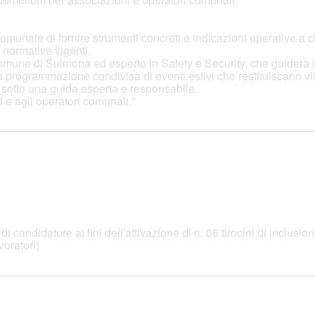
omunale di fornire strumenti concreti e indicazioni operative a 
e normative vigenti.
Comune di Sulmona ed esperto in Safety e Security, che guiderà i 
a programmazione condivisa di eventi estivi che restituiscano vit
, sotto una guida esperta e responsabile.
 e agli operatori comunali."
 candidature ai fini dell'attivazione di n. 06 tirocini di inclusi
voratori)