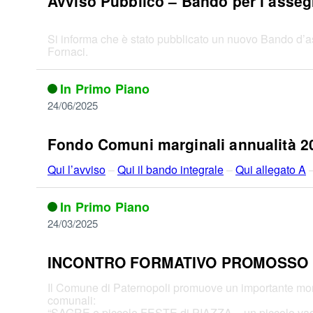
Avviso Pubblico – Bando per l’assegna
Si informa che è stato pubblicato un nuovo Bando d’asta 
Fornaci.
In Primo Piano
24/06/2025
Fondo Comuni marginali annualità 2
Qui l’avviso
–
Qui il bando integrale
–
Qui allegato A
In Primo Piano
24/03/2025
INCONTRO FORMATIVO PROMOSSO 
Il Comune di Paternopoli promuove un importante moment
comunali:
“SAGRE e piccole FESTE di PIAZZA – un piccolo vad