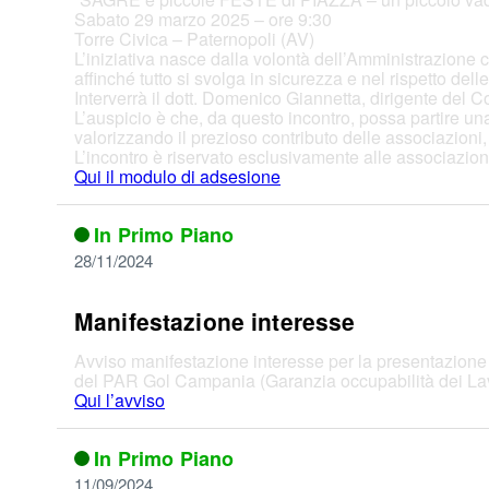
Sabato 29 marzo 2025 – ore 9:30
Torre Civica – Paternopoli (AV)
L’iniziativa nasce dalla volontà dell’Amministrazione c
affinché tutto si svolga in sicurezza e nel rispetto dell
Interverrà il dott. Domenico Giannetta, dirigente del 
L’auspicio è che, da questo incontro, possa partire un
valorizzando il prezioso contributo delle associazioni
L’incontro è riservato esclusivamente alle associazioni
Qui il modulo di adsesione
In Primo Piano
28/11/2024
Manifestazione interesse
Avviso manifestazione interesse per la presentazione di
del PAR Gol Campania (Garanzia occupabilità dei La
Qui l’avviso
In Primo Piano
11/09/2024