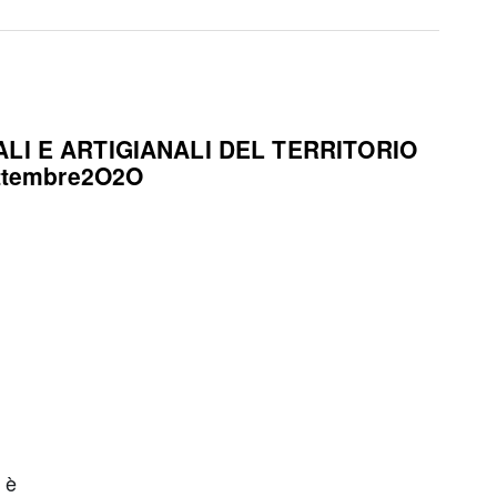
I E ARTIGIANALI DEL TERRITORIO
ttembre2O2O
è
S