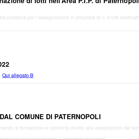
zione di lotti nell’Area P.I.P. di Paternopol
pubblica per l’assegnazione in proprietà di n. 9 lotti destinati ad
022
–
Qui allegato B
DAL COMUNE DI PATERNOPOLI
o di formazione e confronto rivolto alle associazioni del territ
emecum per associazioni e operatori comunali”