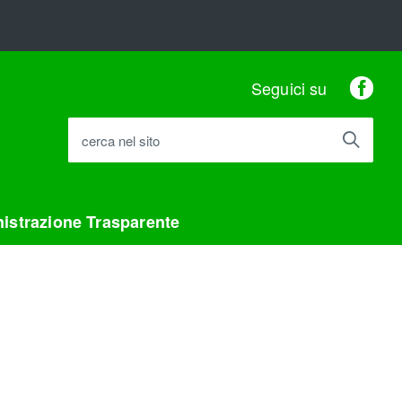
Fac
Seguici su
cerca nel sito
istrazione Trasparente