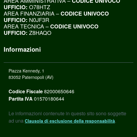
AREA AMMINISTRATIVA –
CODICE UNIVOCO
O78HTZ
UFFICIO:
AREA FINANZIARIA –
CODICE UNIVOCO
N0JF3R
UFFICIO:
AREA TECNICA –
CODICE UNIVOCO
Z8HAQO
UFFICIO:
Informazioni
Piazza Kennedy, 1
83052 Paternopoli (AV)
Codice Fiscale
82000650646
Partita IVA
01570180644
Le informazioni contenute in questo sito sono soggette
ad una
.
Clausola di esclusione della responsabilità