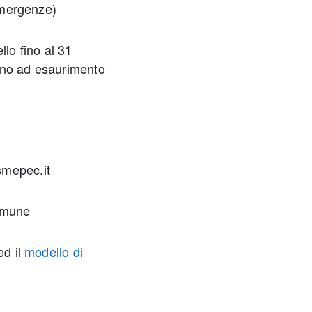
 emergenze)
lo fino al 31
ino ad esaurimento
smepec.it
Comune
d il
modello di