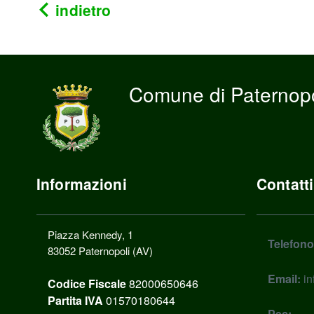
indietro
Comune di Paternopo
Informazioni
Contatti
Piazza Kennedy, 1
Telefono
83052 Paternopoli (AV)
Email:
in
Codice Fiscale
82000650646
Partita IVA
01570180644
Pec: