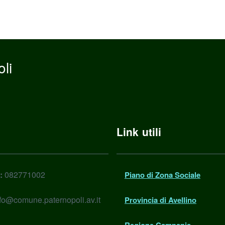
li
Link utili
:
082771002
Piano di Zona Sociale
fo@comune.paternopoli.av.it
Provincia di Avellino
Regione Campania