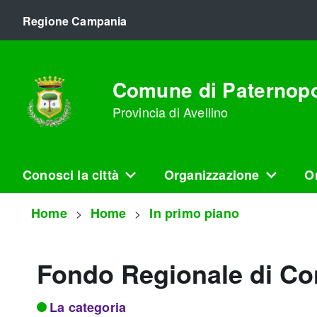
Regione Campania
Comune di Paternopo
Provincia di Avellino
Conosci la città
Organizzazione
Or
Home
Home
In primo piano
Fondo Regionale di Con
La categoria