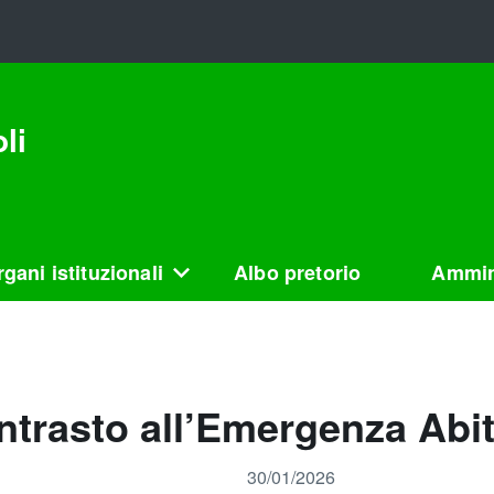
li
gani istituzionali
Albo pretorio
Ammin
trasto all’Emergenza Abit
30/01/2026