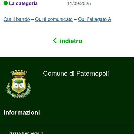
La categoria
11/09/2025
Qui il bando
–
Qui il comunicato
–
Qui l’allegato A
indietro
Comune di Paternopoli
Informazioni
Piazza Kennedy, 1