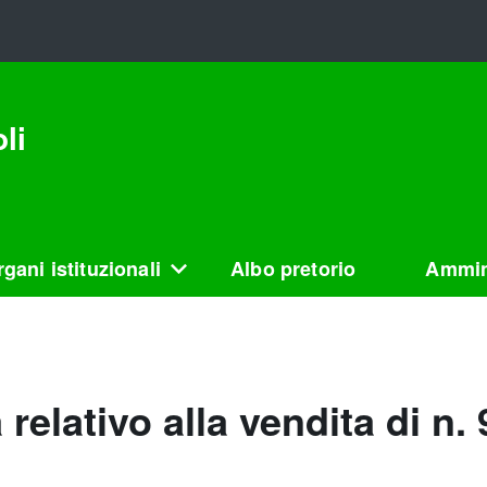
li
gani istituzionali
Albo pretorio
Ammin
elativo alla vendita di n. 9