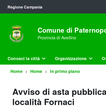
Regione Campania
Comune di Paternopo
Provincia di Avellino
Conosci la città
Organizzazione
Or
Home
Home
In primo piano
Avviso di asta pubblica r
località Fornaci