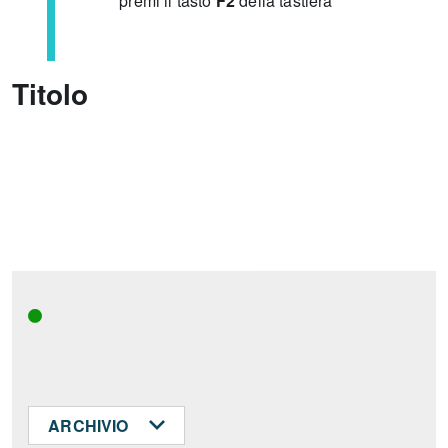
premi il tasto
F2
della tastiera
Titolo
ARCHIVIO